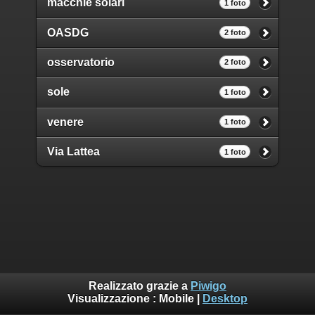
macchie solari
1 foto
OASDG
2 foto
osservatorio
2 foto
sole
1 foto
venere
1 foto
Via Lattea
1 foto
Realizzato grazie a
Piwigo
Visualizzazione :
Mobile
|
Desktop