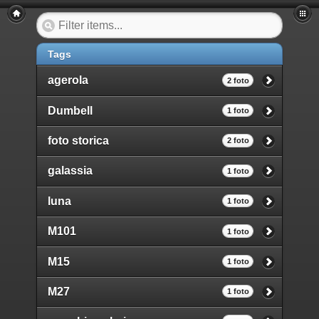
Tags
agerola
2 foto
Dumbell
1 foto
foto storica
2 foto
galassia
1 foto
luna
1 foto
M101
1 foto
M15
1 foto
M27
1 foto