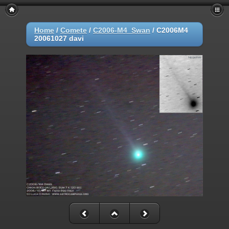
Home
/
Comete
/
C2006-M4_Swan
/
C2006M4
20061027 davi