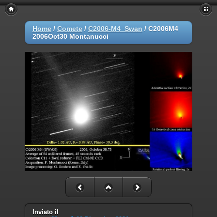
Home
/
Comete
/
C2006-M4_Swan
/
C2006M4
2006Oct30 Montanucci
Inviato il