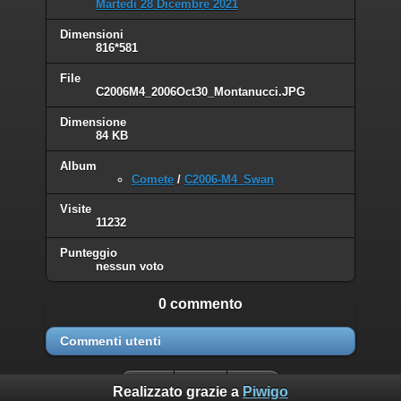
Martedì 28 Dicembre 2021
Dimensioni
816*581
File
C2006M4_2006Oct30_Montanucci.JPG
Dimensione
84 KB
Album
Comete
/
C2006-M4_Swan
Visite
11232
Punteggio
nessun voto
0 commento
Commenti utenti
Realizzato grazie a
Piwigo